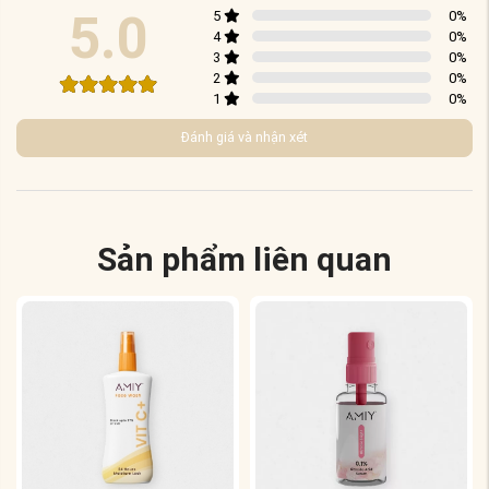
5.0
5
0
%
4
0
%
3
0
%
2
0
%
1
0
%
Đánh giá và nhận xét
Sản phẩm liên quan