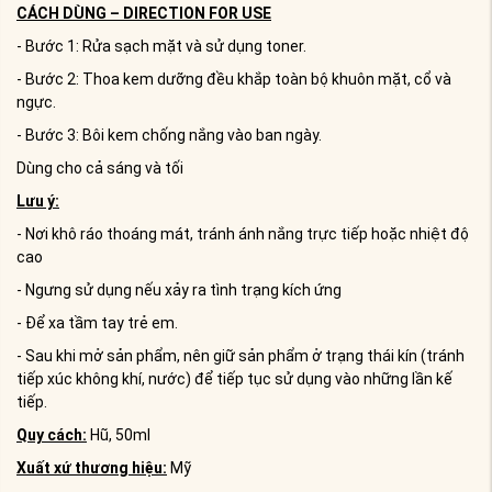
CÁCH DÙNG – DIRECTION FOR USE
- Bước 1: Rửa sạch mặt và sử dụng toner.
- Bước 2: Thoa kem dưỡng đều khắp toàn bộ khuôn mặt, cổ và
ngực.
- Bước 3: Bôi kem chống nắng vào ban ngày.
Dùng cho cả sáng và tối
Lưu ý:
- Nơi khô ráo thoáng mát, tránh ánh nắng trực tiếp hoặc nhiệt độ
cao
- Ngưng sử dụng nếu xảy ra tình trạng kích ứng
- Để xa tầm tay trẻ em.
- Sau khi mở sản phẩm, nên giữ sản phẩm ở trạng thái kín (tránh
tiếp xúc không khí, nước) để tiếp tục sử dụng vào những lần kế
tiếp.
Quy cách:
Hũ, 50ml
Xuất xứ thương hiệu:
Mỹ