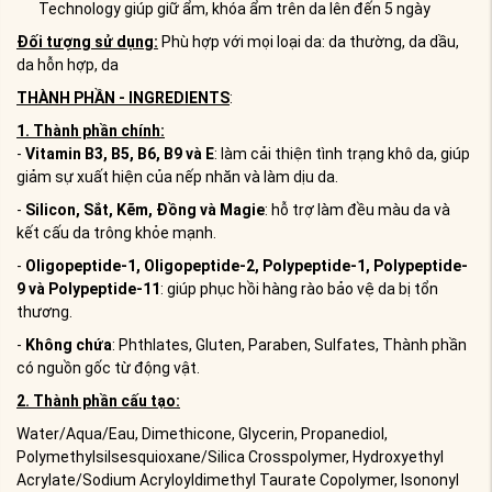
Technology giúp giữ ẩm, khóa ẩm trên da lên đến 5 ngày
Đối tượng sử dụng:
Phù hợp với mọi loại da: da thường, da dầu,
da hỗn hợp, da
THÀNH PHẦN - INGREDIENTS
:
1. Thành phần chính:
-
Vitamin B3, B5, B6, B9 và E
: làm cải thiện tình trạng khô da, giúp
giảm sự xuất hiện của nếp nhăn và làm dịu da.
-
Silicon, Sắt, Kẽm, Đồng và Magie
: hỗ trợ làm đều màu da và
kết cấu da trông khỏe mạnh.
-
Oligopeptide-1, Oligopeptide-2, Polypeptide-1, Polypeptide-
9 và Polypeptide-11
: giúp phục hồi hàng rào bảo vệ da bị tổn
thương.
-
Không chứa
: Phthlates, Gluten, Paraben, Sulfates, Thành phần
có nguồn gốc từ động vật.
2. Thành phần cấu tạo:
Water/Aqua/Eau, Dimethicone, Glycerin, Propanediol,
Polymethylsilsesquioxane/Silica Crosspolymer, Hydroxyethyl
Acrylate/Sodium Acryloyldimethyl Taurate Copolymer, Isononyl