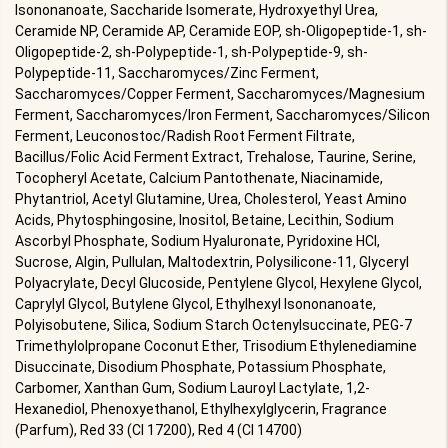
Isononanoate, Saccharide Isomerate, Hydroxyethyl Urea,
Ceramide NP, Ceramide AP, Ceramide EOP, sh-Oligopeptide-1, sh-
Oligopeptide-2, sh-Polypeptide-1, sh-Polypeptide-9, sh-
Polypeptide-11, Saccharomyces/Zinc Ferment,
Saccharomyces/Copper Ferment, Saccharomyces/Magnesium
Ferment, Saccharomyces/Iron Ferment, Saccharomyces/Silicon
Ferment, Leuconostoc/Radish Root Ferment Filtrate,
Bacillus/Folic Acid Ferment Extract, Trehalose, Taurine, Serine,
Tocopheryl Acetate, Calcium Pantothenate, Niacinamide,
Phytantriol, Acetyl Glutamine, Urea, Cholesterol, Yeast Amino
Acids, Phytosphingosine, Inositol, Betaine, Lecithin, Sodium
Ascorbyl Phosphate, Sodium Hyaluronate, Pyridoxine HCl,
Sucrose, Algin, Pullulan, Maltodextrin, Polysilicone-11, Glyceryl
Polyacrylate, Decyl Glucoside, Pentylene Glycol, Hexylene Glycol,
Caprylyl Glycol, Butylene Glycol, Ethylhexyl Isononanoate,
Polyisobutene, Silica, Sodium Starch Octenylsuccinate, PEG-7
Trimethylolpropane Coconut Ether, Trisodium Ethylenediamine
Disuccinate, Disodium Phosphate, Potassium Phosphate,
Carbomer, Xanthan Gum, Sodium Lauroyl Lactylate, 1,2-
Hexanediol, Phenoxyethanol, Ethylhexylglycerin, Fragrance
(Parfum), Red 33 (CI 17200), Red 4 (CI 14700)