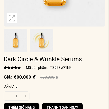
Dark Circle & Wrinkle Serums
Mã sản phẩm:
TS95ZWF1NK
Giá:
600,000
đ
750,000
đ
Số lượng
THÊM GIỎ HÀNG
THANH TOÁN NGAY